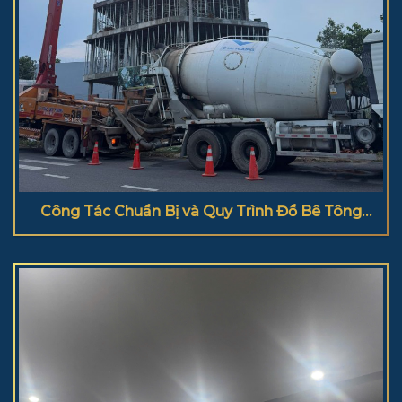
Công Tác Chuẩn Bị và Quy Trình Đổ Bê Tông
Cột Đúng Kỹ Thuật