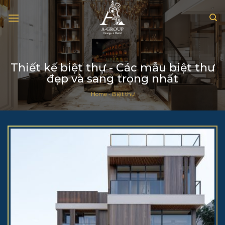
Chuyển
đến
nội
dung
Thiết kế biệt thự - Các mẫu biệt thư
đẹp và sang trọng nhất
Home
-
Biệt thự