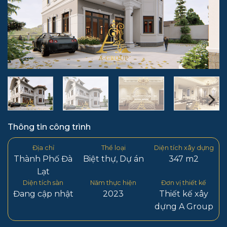
Thông tin công trình
Địa chỉ
Thể loại
Diện tích xây dựng
Thành Phố Đà
Biệt thự
,
Dự án
347 m2
Lạt
Diện tích sàn
Năm thực hiện
Đơn vị thiết kế
Đang cập nhật
2023
Thiết kế xây
dựng A Group