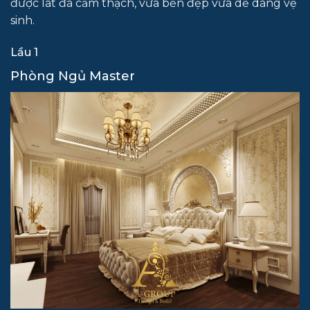
được lát đá cẩm thạch, vừa bền đẹp vừa dễ dàng vệ
sinh.
Lầu 1
Phòng Ngủ Master