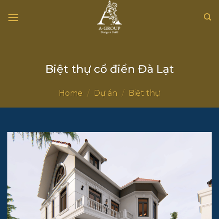
Chuyển
đến
nội
dung
Biệt thự cổ điển Đà Lạt
Home
/
Dự án
/
Biệt thự