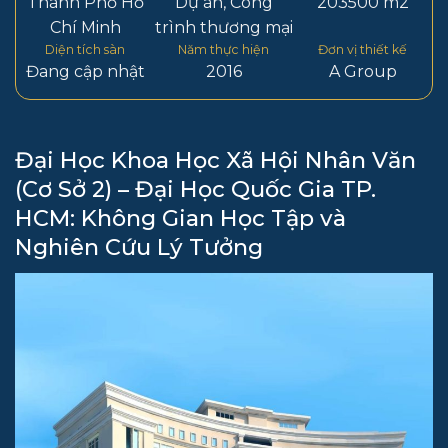
Thành Phố Hồ
Dự án
,
Công
203500 m2
Chí Minh
trình thương mại
Diện tích sàn
Năm thực hiện
Đơn vị thiết kế
Đang cập nhật
2016
A Group
Đại Học Khoa Học Xã Hội Nhân Văn
(Cơ Sở 2) – Đại Học Quốc Gia TP.
HCM: Không Gian Học Tập và
Nghiên Cứu Lý Tưởng