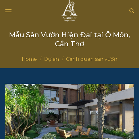
Chuyển
đến
nội
dung
Mẫu Sân Vườn Hiện Đại tại Ô Môn,
Cần Thơ
Home
/
Dự án
/
Cảnh quan sân vườn