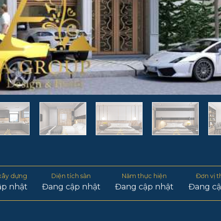
 xây dựng
Diện tích sàn
Năm thực hiện
Đơn vị t
ập nhật
Đang cập nhật
Đang cập nhật
Đang cậ