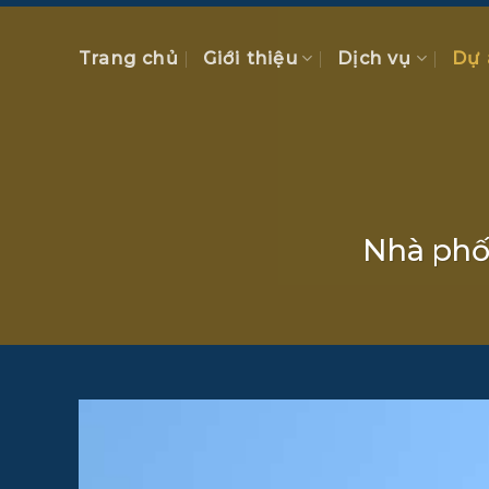
Chuyển
đến
Trang chủ
Giới thiệu
Dịch vụ
Dự 
nội
dung
Nhà phố