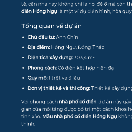
tế, căn nhà này không chỉ là nơi để ở mà còn th
điển Hồng Ngự
là một ví dụ điển hình, hòa quyệ
Tổng quan về dự án
Chủ đầu tư:
Anh Chín
Địa điểm:
Hồng Ngự, Đồng Tháp
Diện tích xây dựng:
303,4 m²
Phong cách:
Cổ điển kết hợp hiện đại
Quy mô:
1 trệt và 3 lầu
Đơn vị thiết kế và thi công:
Thiết kế xây dựn
Với phong cách
nhà phố cổ điển
, dự án này gây
gian của mỗi tầng được bố trí một cách khoa h
tinh xảo.
Mẫu nhà phố cổ điển Hồng Ngự
không
thịnh.