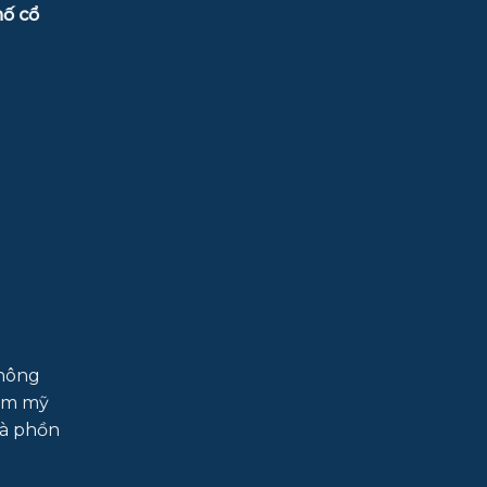
ố cổ
Không
hẩm mỹ
và phồn