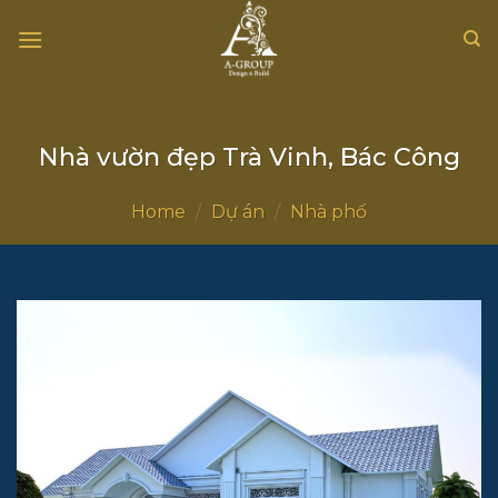
Chuyển
đến
nội
dung
Nhà vườn đẹp Trà Vinh, Bác Công
Home
/
Dự án
/
Nhà phố