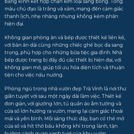
bằng kính kết hợp chân kim loại sáng bóng. Tông
màu chủ đạo là trắng và xám, mang đến cảm giác
thanh lịch, nhẹ nhàng nhưng không kém phần
hiện đại.
Không gian phòng ăn và bếp được thiết kế liền kề,
với bàn ăn dài cùng những chiếc ghế bọc da sang
trọng, phù hợp cho những bữa tiệc gia đình. Nhà
bếp được trang bị đầy đủ các thiết bị hiện đại, với
không gian mở, giúp tối ưu hóa diện tích và thuận
tiện cho việc nấu nướng.
Phòng ngủ trong nhà vườn đẹp Trà Vinh là nơi thư
giãn tuyệt vời sau một ngày dài làm việc. Thiết kế
đơn giản, với giường lớn, tủ quần áo âm tường và
cửa sổ lớn hướng ra vườn, mang lại cảm giác thoải
mái và yên bình. Mỗi sáng thức dậy, bạn có thể mở
cửa sổ và hít thở bầu không khí trong lành, tận
hưởng cảnh quan xanh tươi của khu vườn.