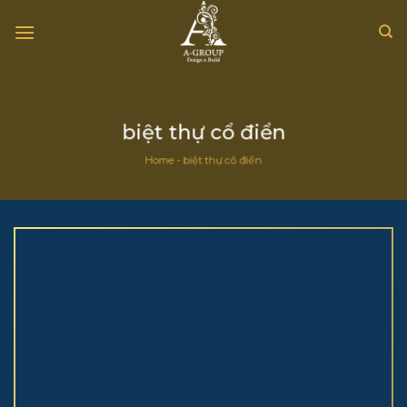
Chuyển
đến
nội
dung
biệt thự cổ điển
Home
-
biệt thự cổ điển