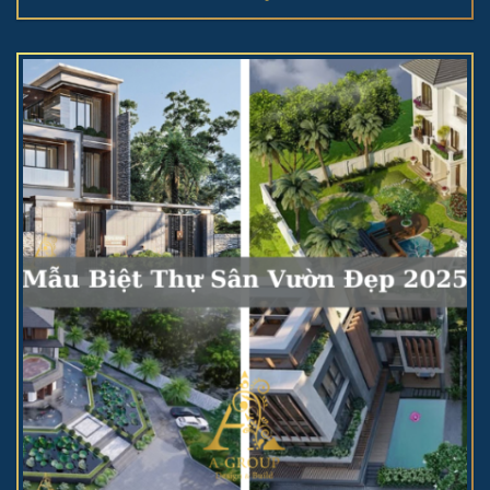
Lưu Ý