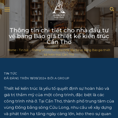
Chuyển
đến
nội
dung
Thông tin chi tiết cho nhà đầu tư
về bảng Báo giá thiết kế kiến trúc
Cần Thơ
Home
-
Tin tức
-
Thông tin chi tiết cho nhà đầu tư về bảng Báo giá thiết
kế kiến trúc Cần Thơ
TIN TỨC
ĐÃ ĐĂNG TRÊN
18/09/2024
BỞI
A GROUP
Thiết kế kiến trúc là yếu tố quyết định sự hoàn hảo và
giá trị thẩm mỹ của một công trình, đặc biệt là các
công trình nhà ở. Tại Cần Thơ, thành phố trung tâm của
vùng Đồng bằng sông Cửu Long, nhu cầu về xây dựng
và phát triển hạ tầng ngày càng lớn, kéo theo sự quan