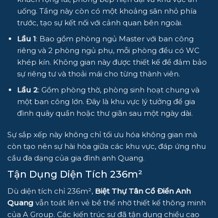
uống. Tầng này còn có một khoảng sân nhỏ phía
trước, tạo sự kết nối với cảnh quan bên ngoài.
Lầu 1
: Bao gồm phòng ngủ Master với ban công
riêng và 2 phòng ngủ phụ, mỗi phòng đều có WC
khép kín. Không gian này được thiết kế để đảm bảo
sự riêng tư và thoải mái cho từng thành viên.
Lầu 2
: Gồm phòng thờ, phòng sinh hoạt chung và
một ban công lớn. Đây là khu vực lý tưởng để gia
đình quây quần hoặc thư giãn sau một ngày dài.
Sự sắp xếp này không chỉ tối ưu hóa không gian mà
còn tạo nên sự hài hòa giữa các khu vực, đáp ứng nhu
cầu đa dạng của gia đình anh Quang.
Tận Dụng Diện Tích 236m²
Dù diện tích chỉ 236m²,
Biệt Thự Tân Cổ Điển Anh
Quang
vẫn toát lên vẻ bề thế nhờ thiết kế thông minh
của A Group. Các kiến trúc sư đã tận dụng chiều cao