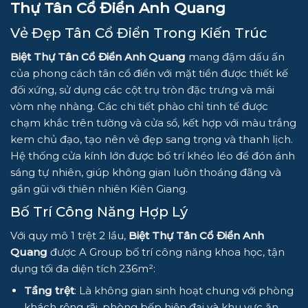
Thự Tân Cổ Điển Anh Quang
Vẻ Đẹp Tân Cổ Điển Trong Kiến Trúc
Biệt Thự Tân Cổ Điển Anh Quang
mang đậm dấu ấn
của phong cách tân cổ điển với mặt tiền được thiết kế
đối xứng, sử dụng các cột trụ tròn đặc trưng và mái
vòm nhẹ nhàng. Các chi tiết phào chỉ tinh tế được
chạm khắc trên tường và cửa sổ, kết hợp với màu trắng
kem chủ đạo, tạo nên vẻ đẹp sang trọng và thanh lịch.
Hệ thống cửa kính lớn được bố trí khéo léo để đón ánh
sáng tự nhiên, giúp không gian luôn thoáng đãng và
gần gũi với thiên nhiên Kiên Giang.
Bố Trí Công Năng Hợp Lý
Với quy mô 1 trệt 2 lầu,
Biệt Thự Tân Cổ Điển Anh
Quang
được A Group bố trí công năng khoa học, tận
dụng tối đa diện tích 236m²:
Tầng trệt
: Là không gian sinh hoạt chung với phòng
khách rộng rãi, phòng bếp hiện đại và khu vực ăn