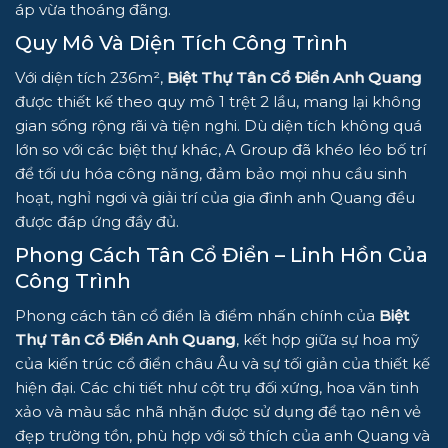
áp vừa thoáng đãng.
Quy Mô Và Diện Tích Công Trình
Với diện tích 236m²,
Biệt Thự Tân Cổ Điển Anh Quang
được thiết kế theo quy mô 1 trệt 2 lầu, mang lại không
gian sống rộng rãi và tiện nghi. Dù diện tích không quá
lớn so với các biệt thự khác, A Group đã khéo léo bố trí
để tối ưu hóa công năng, đảm bảo mọi nhu cầu sinh
hoạt, nghỉ ngơi và giải trí của gia đình anh Quang đều
được đáp ứng đầy đủ.
Phong Cách Tân Cổ Điển – Linh Hồn Của
Công Trình
Phong cách tân cổ điển là điểm nhấn chính của
Biệt
Thự Tân Cổ Điển Anh Quang
, kết hợp giữa sự hoa mỹ
của kiến trúc cổ điển châu Âu và sự tối giản của thiết kế
hiện đại. Các chi tiết như cột trụ đối xứng, hoa văn tinh
xảo và màu sắc nhã nhặn được sử dụng để tạo nên vẻ
đẹp trường tồn, phù hợp với sở thích của anh Quang và