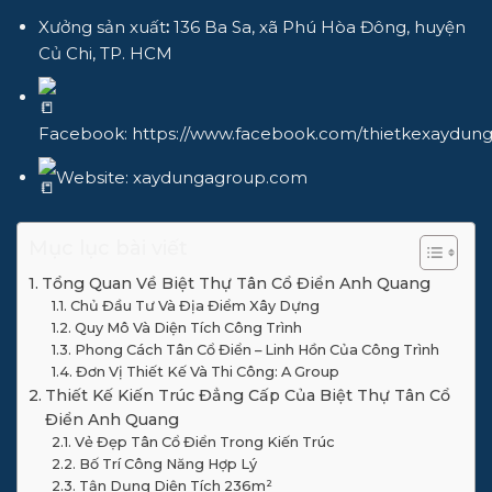
Xưởng sản xuất
:
136 Ba Sa, xã Phú Hòa Đông, huyện
Củ Chi, TP. HCM
Facebook:
https://www.facebook.com/thietkexaydun
Website:
xaydungagroup.com
Mục lục bài viết
Tổng Quan Về Biệt Thự Tân Cổ Điển Anh Quang
Chủ Đầu Tư Và Địa Điểm Xây Dựng
Quy Mô Và Diện Tích Công Trình
Phong Cách Tân Cổ Điển – Linh Hồn Của Công Trình
Đơn Vị Thiết Kế Và Thi Công: A Group
Thiết Kế Kiến Trúc Đẳng Cấp Của Biệt Thự Tân Cổ
Điển Anh Quang
Vẻ Đẹp Tân Cổ Điển Trong Kiến Trúc
Bố Trí Công Năng Hợp Lý
Tận Dụng Diện Tích 236m²