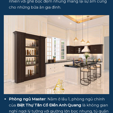
nhiên với ghế bọc đệm nhung mang lại sự ấm cúng
cho những bữa ăn gia đình.
Phòng ngủ Master
: Nằm ở lầu 1, phòng ngủ chính
của
Biệt Thự Tân Cổ Điển Anh Quang
là không gian
nghỉ ngơi lý tưởng với giường lớn bọc nhung, tủ quần