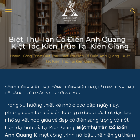
Chuyển
đến
nội
dung
Biệt Thự Tân Cổ Điển Anh Quang –
Kiệt Tác Kiến Trúc Tại Kiên Giang
Home
-
Công Trình Biệt Thự
-
Biệt Thự Tân Cổ Điển Anh Quang – Kiệt
Tác Kiến Trúc Tại Kiên Giang
CÔNG TRÌNH BIỆT THỰ
,
CÔNG TRÌNH BIỆT THỰ
,
LÂU ĐÀI DINH THỰ
ĐÃ ĐĂNG TRÊN
09/04/2025
BỞI
A GROUP
Trong xu hướng thiết kế nhà ở cao cấp ngày nay,
phong cách tân cổ điển luôn giữ được sức hút đặc biệt
nhờ sự kết hợp giữa vẻ đẹp cổ điển sang trọng và nét
hiện đại tinh tế. Tại Kiên Giang,
Biệt Thự Tân Cổ Điển
Anh Quang
là một công trình nổi bật, thể hiện gu thẩm