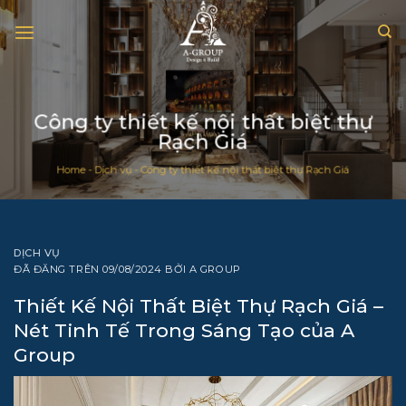
Chuyển
đến
nội
dung
Công ty thiết kế nội thất biệt thự
Rạch Giá
Home
-
Dịch vụ
-
Công ty thiết kế nội thất biệt thự Rạch Giá
DỊCH VỤ
ĐÃ ĐĂNG TRÊN
09/08/2024
BỞI
A GROUP
Thiết Kế Nội Thất Biệt Thự Rạch Giá –
Nét Tinh Tế Trong Sáng Tạo của A
Group