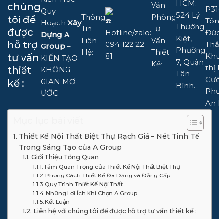
HCM:
Văn
chúng
P31
Quy
524 Lý
Thông
Phòng
tôi để
Tôn
Hoạch
Xây
Thường
Tin
Tư
được
Hotline/zalo:
Đứ
Dựng A
Kiệt,
Liên
Vấn
hỗ trợ
094 122 22
Thắ
Group
–
Phường
Hệ:
Thiết
81
Khu
tư vấn
KIẾN TẠO
7, Quận
Kế:
thị
thiết
KHÔNG
Tân
Cườ
GIAN MƠ
kế :
Bình.
Ph
ƯỚC
An 
Mục lục bài viết
Thiết Kế Nội Thất Biệt Thự Rạch Giá – Nét Tinh Tế
Trong Sáng Tạo của A Group
Giới Thiệu Tổng Quan
Tầm Quan Trọng của Thiết Kế Nội Thất Biệt Thự
Phong Cách Thiết Kế Đa Dạng và Đẳng Cấp
Quy Trình Thiết Kế Nội Thất
Những Lợi Ích Khi Chọn A Group
Kết Luận
Liên hệ với chúng tôi để được hỗ trợ tư vấn thiết kế :