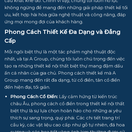
cầu khắt khe đó. Chính vì vậy, chúng tôi luôn nỗ lực
không ngừng để mang đến những giải pháp thiết kế tối
ưu, kết hợp hài hòa giữa nghệ thuật và công năng, đáp
ứng mọi mong đợi của khách hàng.
Phong Cách Thiết Kế Đa Dạng và Đẳng
Cấp
Mỗi ngôi biệt thự là một tác phẩm nghệ thuật độc
nhất, và tại A Group, chúng tôi luôn chú trọng đến việc
tạo ra những thiết kế nội thất biệt thự mang đậm dấu
ấn cá nhân của gia chủ. Phong cách thiết kế mà A
Group mang đến rất đa dạng, từ cổ điển, tân cổ điển
đến hiện đại, tối giản.
Phong Cách Cổ Điển:
Lấy cảm hứng từ kiến trúc
châu Âu, phong cách cổ điển trong thiết kế nội thất
biệt thự là sự lựa chọn hoàn hảo cho những ai yêu
thích sự sang trọng, quý phái. Các chi tiết trang trí
cầu kỳ, các vật liệu cao cấp như gỗ tự nhiên, đá hoa
cương và các họa tiết vàng ánh kim thường được sử