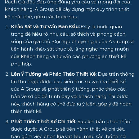
Rạch Giá đều đáp ứng đúng yêu cầu và mong đợi của
khách hàng, A Group đã xây dựng một quy trình thiết
kế chặt chẽ, gồm các bước sau:
Khảo Sát và Tư Vấn Ban Đầu:
Đây là bước quan
trọng để hiểu rõ nhu cầu, sở thích và phong cách
sống của gia chủ. Đội ngũ chuyên gia của A Group sẽ
tiến hành khảo sát thực tế, lắng nghe mong muốn
của khách hàng và tư vấn các phương án thiết kế
phù hợp.
Lên Ý Tưởng và Phác Thảo Thiết Kế:
Dựa trên thông
tin thu thập được, các kiến trúc sư và nhà thiết kế
của A Group sẽ phát triển ý tưởng, phác thảo các
bản vẽ sơ bộ để trình bày với khách hàng. Tại bước
này, khách hàng có thể đưa ra ý kiến, góp ý để hoàn
thiện thiết kế.
Phát Triển Thiết Kế Chi Tiết:
Sau khi bản phác thảo
được duyệt, A Group sẽ tiến hành thiết kế chi tiết,
bao gồm việc chọn lựa vật liệu, màu sắc, bố trí nội