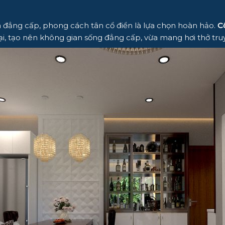
à đẳng cấp, phong cách tân cổ điển là lựa chọn hoàn hảo.
Cô
n đại, tạo nên không gian sống đẳng cấp, vừa mang hơi thở t