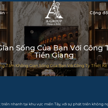
án
Cộng đ
an Sống Của Bạn Với Công Ty
Tiền Giang
ng Tầm Không Gian Sống Của Bạn Với Công Ty Thiết Kế 
 triển nhanh tại khu vực miền Tây, với sự phát triển không 