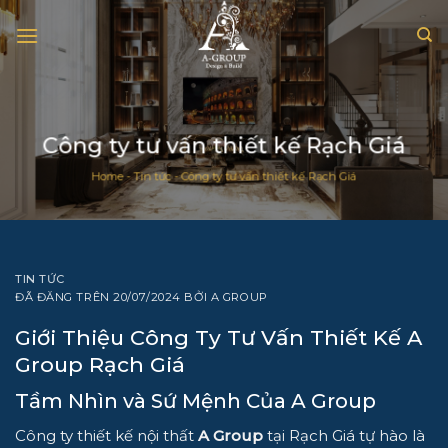
Chuyển
đến
nội
dung
Công ty tư vấn thiết kế Rạch Giá
Home
-
Tin tức
-
Công ty tư vấn thiết kế Rạch Giá
TIN TỨC
ĐÃ ĐĂNG TRÊN
20/07/2024
BỞI
A GROUP
Giới Thiệu Công Ty Tư Vấn Thiết Kế A
Group Rạch Giá
Tầm Nhìn và Sứ Mệnh Của A Group
Công ty thiết kế nội thất
A Group
tại Rạch Giá tự hào là