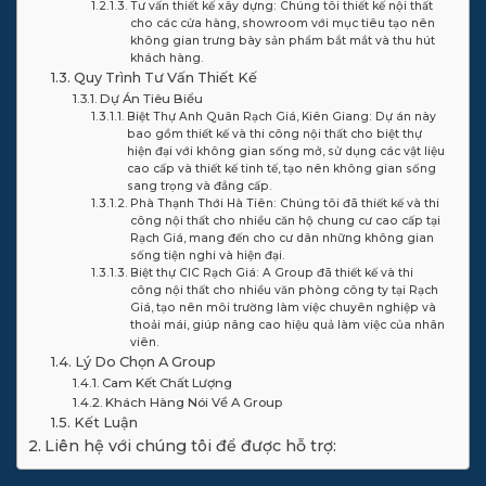
Tư vấn thiết kế xây dựng: Chúng tôi thiết kế nội thất
cho các cửa hàng, showroom với mục tiêu tạo nên
không gian trưng bày sản phẩm bắt mắt và thu hút
khách hàng.
Quy Trình Tư Vấn Thiết Kế
Dự Án Tiêu Biểu
Biệt Thự Anh Quân Rạch Giá, Kiên Giang: Dự án này
bao gồm thiết kế và thi công nội thất cho biệt thự
hiện đại với không gian sống mở, sử dụng các vật liệu
cao cấp và thiết kế tinh tế, tạo nên không gian sống
sang trọng và đẳng cấp.
Phà Thạnh Thới Hà Tiên: Chúng tôi đã thiết kế và thi
công nội thất cho nhiều căn hộ chung cư cao cấp tại
Rạch Giá, mang đến cho cư dân những không gian
sống tiện nghi và hiện đại.
Biệt thự CIC Rạch Giá: A Group đã thiết kế và thi
công nội thất cho nhiều văn phòng công ty tại Rạch
Giá, tạo nên môi trường làm việc chuyên nghiệp và
thoải mái, giúp nâng cao hiệu quả làm việc của nhân
viên.
Lý Do Chọn A Group
Cam Kết Chất Lượng
Khách Hàng Nói Về A Group
Kết Luận
Liên hệ với chúng tôi để được hỗ trợ: