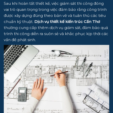
Sau khi hoàn tất thiết kế, việc giám sát thi công đóng
vai trò quan trọng trong việc đảm bảo rằng công trình
được xây dựng đúng theo bản vẽ và tuân thủ các tiêu
chuẩn kỹ thuật.
Dịch vụ thiết kế kiến trúc Cần Thơ
thường cung cấp thêm dịch vụ giám sát, đảm bảo quá
trình thi công diễn ra suôn sẻ và khắc phục kịp thời các
vấn đề phát sinh.