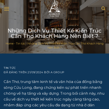
Chuyển
đến
nội
dung
Những Dịch Vụ Thiết Kế Kiến Trúc
Cần Thơ Khách Hàng Nên Biết ?
Home
-
Tin tức
-
Những Dịch Vụ Thiết Kế Kiến Trúc Cần Thơ Khách Hàng
Nên Biết ?
TIN TỨC
ĐÃ ĐĂNG TRÊN
21/09/2024
BỞI
A GROUP
Cần Thơ, trung tâm kinh tế và văn hóa của đồng bằng
sông Cửu Long, đang chứng kiến sự phát triển nhanh
chóng về hạ tầng và xây dựng. Trong bối cảnh này, nhu
cầu về dịch vụ thiết kế kiến trúc ngày càng tăng cao,
nhằm đáp ứng các yêu cầu đa dạng từ nhà ở dân