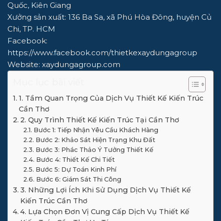
Quốc, Kiên Giang
Xưởng sản xuất: 136 Ba Sa, xã Phú Hòa Đông, huyện Củ
Chi, TP. HCM
Facebook:
https://www.facebook.com/thietkexaydungagroup
Website:
xaydungagroup.com
Mục lục bài viết
1. Tầm Quan Trọng Của Dịch Vụ Thiết Kế Kiến Trúc
Cần Thơ
2. Quy Trình Thiết Kế Kiến Trúc Tại Cần Thơ
Bước 1: Tiếp Nhận Yêu Cầu Khách Hàng
Bước 2: Khảo Sát Hiện Trạng Khu Đất
Bước 3: Phác Thảo Ý Tưởng Thiết Kế
Bước 4: Thiết Kế Chi Tiết
Bước 5: Dự Toán Kinh Phí
Bước 6: Giám Sát Thi Công
3. Những Lợi Ích Khi Sử Dụng Dịch Vụ Thiết Kế
Kiến Trúc Cần Thơ
4. Lựa Chọn Đơn Vị Cung Cấp Dịch Vụ Thiết Kế