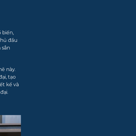
 biến,
 chủ đầu
n sân
mẽ này.
ại, tạo
ết kế và
đại.