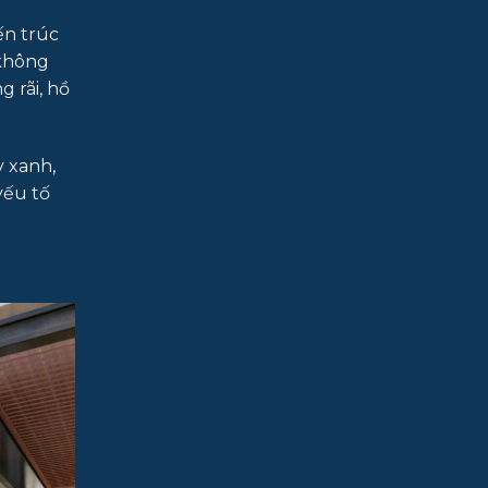
ến trúc
 không
 rãi, hồ
y xanh,
yếu tố