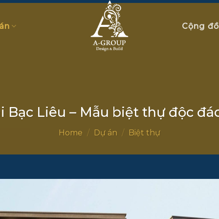
án
Cộng đ
i Bạc Liêu – Mẫu biệt thự độc đá
Home
/
Dự án
/
Biệt thự