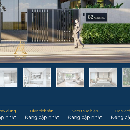
 xây dựng
Diện tích sàn
Năm thực hiện
Đơn vị t
ập nhật
Đang cập nhật
Đang cập nhật
Đang cậ