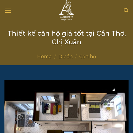
Chuyển
đến
nội
dung
Thiết kế căn hộ giá tốt tại Cần Thơ,
Chị Xuân
Home
/
Dự án
/
Căn hộ