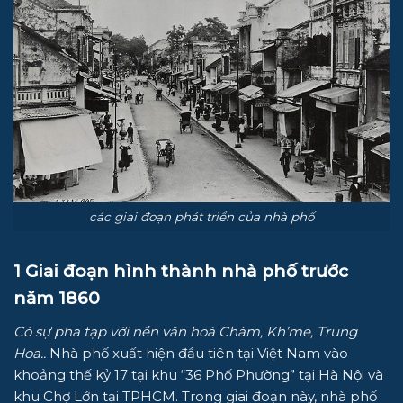
các giai đoạn phát triển của nhà phố
1 Giai đoạn hình thành nhà phố trước
năm 1860
Có sự pha tạp với nền văn hoá Chàm, Kh’me, Trung
Hoa..
Nhà phố xuất hiện đầu tiên tại Việt Nam vào
khoảng thế kỷ 17 tại khu “36 Phố Phường” tại Hà Nội và
khu Chợ Lớn tại TPHCM. Trong giai đoạn này, nhà phố