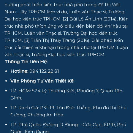
hướng phát triển kiến trúc nhà phố trong đô thị Việt
Nam – lấy TPHCM làm ví dụ, Luận văn Thạc sĩ, Trường
Đại học kiến trúc TPHCM.
[2] Bùi Lê Ấn Lĩnh (2014), Kiến
trúc nhà phố thích ứng với điều kiện biến đổi khí hậu tại
TPHCM, Luận văn Thạc sĩ, Trường Đại học kiến trúc
TPHCM.
[3] Trần Thị Thùy Trang (2016), Giải pháp kiến
trúc cải thiện vi khí hậu trong nhà phố tại TPHCM, Luận
văn Thạc sĩ, Trường Đại học kiến trúc TPHCM.
Thông Tin Liên Hệ:
Hotline:
094 122 22 81
Văn Phòng Tư Vấn Thiết Kế:
TP. HCM: 524 Lý Thường Kiệt, Phường 7, Quận Tân
Bình.
TP. Rạch Giá: P31-19, Tôn Đức Thắng, Khu đô thị Phú
Cường, Phường An Hòa.
TP. Phú Quốc: Đường D. Đông – Cửa Cạn, KP10, Phú
Quốc, Kiên Giang