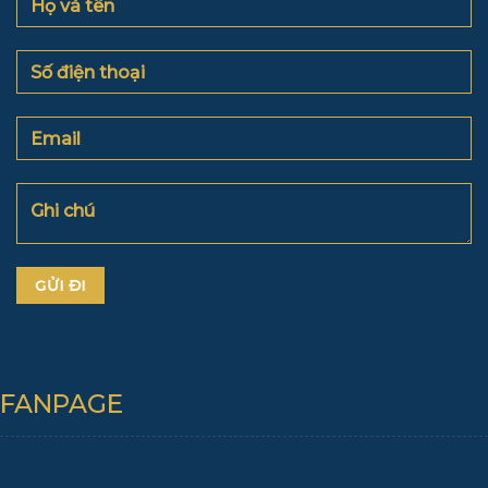
FANPAGE