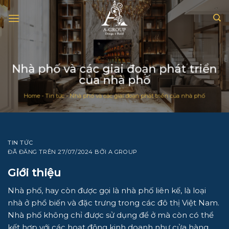
Chuyển
đến
nội
dung
Nhà phố và các giai đoạn phát triển
của nhà phố
Home
-
Tin tức
-
Nhà phố và các giai đoạn phát triển của nhà phố
TIN TỨC
ĐÃ ĐĂNG TRÊN
27/07/2024
BỞI
A GROUP
Giới thiệu
Nhà phố, hay còn được gọi là nhà phố liên kế, là loại
nhà ở phổ biến và đặc trưng trong các đô thị Việt Nam.
Nhà phố không chỉ được sử dụng để ở mà còn có thể
kết hợp với các hoạt động kinh doanh như cửa hàng,