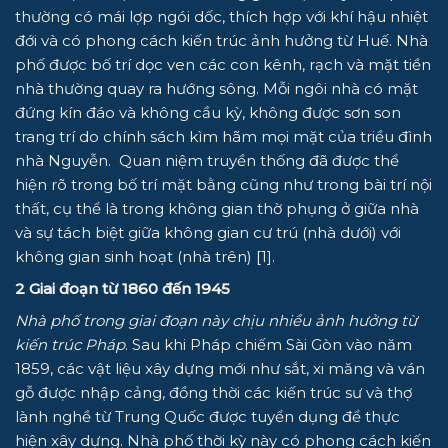
thường có mái lợp ngói dốc, thích hợp với khí hậu nhiệt
đới và có phong cách kiến trúc ảnh hưởng từ Huế. Nhà
phố được bố trí dọc ven các con kênh, rạch và mặt tiền
nhà thường quay ra hướng sông. Mỗi ngôi nhà có mặt
đứng kín đáo và không cầu kỳ, không được sơn son
trang trí do chính sách kìm hãm mọi mặt của triều đình
nhà Nguyễn. Quan niệm truyền thống đã được thể
hiện rõ trong bố trí mặt bằng cũng như trong bài trí nội
thất, cụ thể là trong không gian thờ phụng ở giữa nhà
và sự tách biệt giữa không gian cư trú (nhà dưới) với
không gian sinh hoạt (nhà trên) [1].
2 Giai đoạn từ 1860 đến 1945
Nhà phố trong giai đoạn này chịu nhiều ảnh hưởng từ
kiến trúc Pháp
. Sau khi Pháp chiếm Sài Gòn vào năm
1859, các vật liệu xây dựng mới như sắt, xi măng và ván
gỗ được nhập cảng, đồng thời các kiến trúc sư và thợ
lành nghề từ Trung Quốc được tuyển dụng để thực
hiện xây dựng. Nhà phố thời kỳ này có phong cách kiến