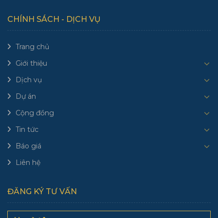
CHÍNH SÁCH - DỊCH VỤ
Trang chủ
Giới thiệu
Dịch vụ
Dự án
Cộng đồng
Tin tức
Báo giá
Liên hệ
ĐĂNG KÝ TƯ VẤN