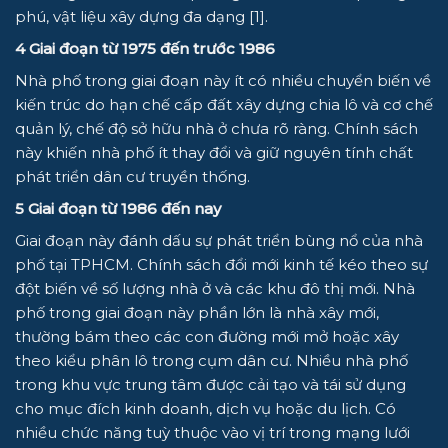
phú, vật liệu xây dựng đa dạng [1].
4 Giai đoạn từ 1975 đến trước 1986
Nhà phố trong giai đoạn này ít có nhiều chuyển biến về
kiến trúc do hạn chế cấp đất xây dựng chia lô và cơ chế
quản lý, chế độ sở hữu nhà ở chưa rõ ràng. Chính sách
này khiến nhà phố ít thay đổi và giữ nguyên tính chất
phát triển dân cư truyền thống.
5 Giai đoạn từ 1986 đến nay
Giai đoạn này đánh dấu sự phát triển bùng nổ của nhà
phố tại TPHCM. Chính sách đổi mới kinh tế kéo theo sự
đột biến về số lượng nhà ở và các khu đô thị mới. Nhà
phố trong giai đoạn này phần lớn là nhà xây mới,
thường bám theo các con đường mới mở hoặc xây
theo kiểu phân lô trong cụm dân cư. Nhiều nhà phố
trong khu vực trung tâm được cải tạo và tái sử dụng
cho mục đích kinh doanh, dịch vụ hoặc du lịch. Có
nhiều chức năng tuỳ thuộc vào vị trí trong mạng lưới