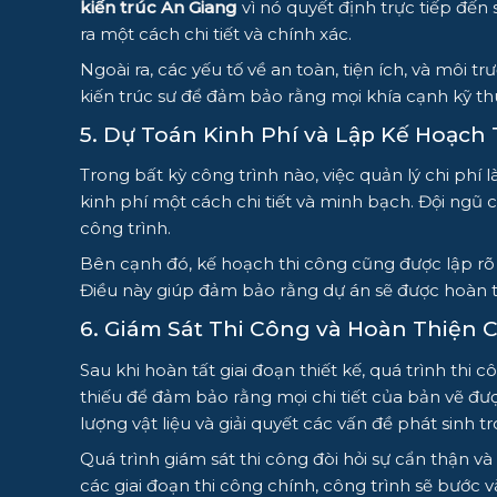
kiến trúc An Giang
vì nó quyết định trực tiếp đến
ra một cách chi tiết và chính xác.
Ngoài ra, các yếu tố về an toàn, tiện ích, và môi 
kiến trúc sư để đảm bảo rằng mọi khía cạnh kỹ th
5. Dự Toán Kinh Phí và Lập Kế Hoạch
Trong bất kỳ công trình nào, việc quản lý chi ph
kinh phí một cách chi tiết và minh bạch. Đội ngũ 
công trình.
Bên cạnh đó, kế hoạch thi công cũng được lập rõ r
Điều này giúp đảm bảo rằng dự án sẽ được hoàn t
6. Giám Sát Thi Công và Hoàn Thiện 
Sau khi hoàn tất giai đoạn thiết kế, quá trình thi
thiếu để đảm bảo rằng mọi chi tiết của bản vẽ được
lượng vật liệu và giải quyết các vấn đề phát sinh t
Quá trình giám sát thi công đòi hỏi sự cẩn thận v
các giai đoạn thi công chính, công trình sẽ bước 