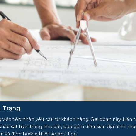
n Trạng
g việc tiếp nhận yêu cầu từ khách hàng. Giai đoạn này, kiế
khảo sát hiện trạng khu đất, bao gồm điều kiện địa hình, mô
n và định hướng thiết kế phù hợp.