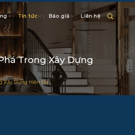
ồng
Tin tức
Báo giá
Liên hệ
 Phá Trong Xây Dựng
g Xây Dựng Hiện Đại