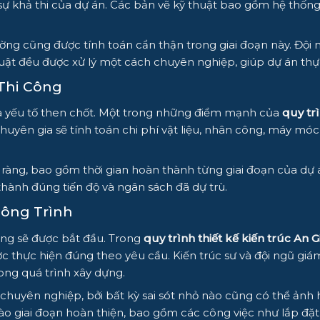
 sự khả thi của dự án. Các bản vẽ kỹ thuật bao gồm hệ thống 
trường cũng được tính toán cẩn thận trong giai đoạn này. Đội
uật đều được xử lý một cách chuyên nghiệp, giúp dự án thự
 Thi Công
í là yếu tố then chốt. Một trong những điểm mạnh của
quy trì
chuyên gia sẽ tính toán chi phí vật liệu, nhân công, máy móc
àng, bao gồm thời gian hoàn thành từng giai đoạn của dự án,
hành đúng tiến độ và ngân sách đã dự trù.
Công Trình
 công sẽ được bắt đầu. Trong
quy trình thiết kế kiến trúc An 
 thực hiện đúng theo yêu cầu. Kiến trúc sư và đội ngũ giám 
rong quá trình xây dựng.
à chuyên nghiệp, bởi bất kỳ sai sót nhỏ nào cũng có thể ảnh
vào giai đoạn hoàn thiện, bao gồm các công việc như lắp đặt