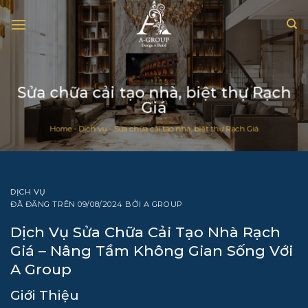
Chuyển
đến
nội
dung
Sửa chữa cải tạo nhà, biệt thự Rạch
Giá
Home
-
Dịch vụ
-
Sửa chữa cải tạo nhà, biệt thự Rạch Giá
DỊCH VỤ
ĐÃ ĐĂNG TRÊN
09/08/2024
BỞI
A GROUP
Dịch Vụ Sửa Chữa Cải Tạo Nhà Rạch
Giá – Nâng Tầm Không Gian Sống Với
A Group
Giới Thiệu