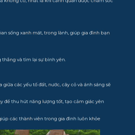
à không có, nhất là khi cảnh quan được chăm sóc
n sống xanh mát, trong lành, giúp gia đình bạn
thẳng và tìm lại sự bình yên.
 giữa các yếu tố đất, nước, cây cỏ và ánh sáng sẽ
 để thu hút năng lượng tốt, tạo cảm giác yên
giúp các thành viên trong gia đình luôn khỏe