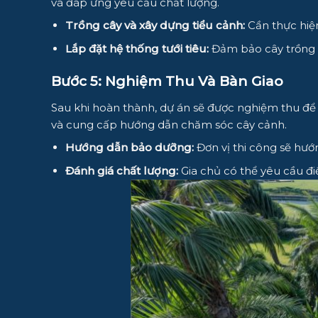
và đáp ứng yêu cầu chất lượng.
Trồng cây và xây dựng tiểu cảnh:
Cần thực hiện
Lắp đặt hệ thống tưới tiêu:
Đảm bảo cây trồng l
Bước 5: Nghiệm Thu Và Bàn Giao
Sau khi hoàn thành, dự án sẽ được nghiệm thu để
và cung cấp hướng dẫn chăm sóc cây cảnh.
Hướng dẫn bảo dưỡng:
Đơn vị thi công sẽ hướ
Đánh giá chất lượng:
Gia chủ có thể yêu cầu đi