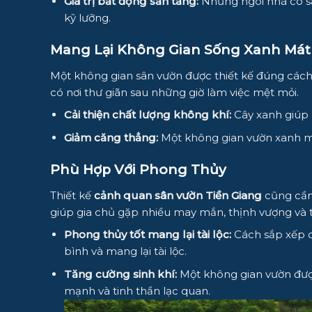
Giá trị bất động sản tăng:
Những ngôi nhà có sâ
kỹ lưỡng.
Mang Lại Không Gian Sống Xanh Mát
Một không gian sân vườn được thiết kế đúng cách
có nơi thư giãn sau những giờ làm việc mệt mỏi.
Cải thiện chất lượng không khí:
Cây xanh giúp l
Giảm căng thẳng:
Một không gian vườn xanh mát,
Phù Hợp Với Phong Thủy
Thiết kế
cảnh quan sân vườn Tiền Giang
cũng cần 
giúp gia chủ gặp nhiều may mắn, thịnh vượng và 
Phong thủy tốt mang lại tài lộc:
Cách sắp xếp c
bình và mang lại tài lộc.
Tăng cường sinh khí:
Một không gian vườn được 
mạnh và tinh thần lạc quan.