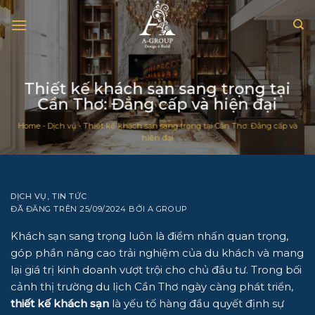
Chuyển
đến
nội
dung
Thiết kế khách sạn sang trọng tại
Cần Thơ: Đẳng cấp và hiện đại
Home
-
Dịch vụ
-
Thiết kế khách sạn sang trọng tại Cần Thơ: Đẳng cấp và
hiện đại
DỊCH VỤ
,
TIN TỨC
ĐÃ ĐĂNG TRÊN
25/09/2024
BỞI
A GROUP
Khách sạn sang trọng luôn là điểm nhấn quan trọng,
góp phần nâng cao trải nghiệm của du khách và mang
lại giá trị kinh doanh vượt trội cho chủ đầu tư. Trong bối
cảnh thị trường du lịch Cần Thơ ngày càng phát triển,
thiết kế khách sạn
là yếu tố hàng đầu quyết định sự