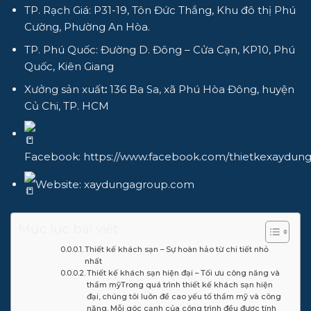
TP. Rạch Giá: P31-19, Tôn Đức Thắng, Khu đô thị Phú
Cường, Phường An Hòa.
TP. Phú Quốc: Đường D. Đông – Cửa Cạn, KP10, Phú
Quốc, Kiên Giang
Xưởng sản xuất
:
136 Ba Sa, xã Phú Hòa Đông, huyện
Củ Chi, TP. HCM
Facebook:
https://www.facebook.com/thietkexaydun
Website:
xaydungagroup.com
Mục lục bài viết
Thiết kế khách sạn – Sự hoàn hảo từ chi tiết nhỏ
nhất
Thiết kế khách sạn hiện đại – Tối ưu công năng và
thẩm mỹTrong quá trình thiết kế khách sạn hiện
đại, chúng tôi luôn đề cao yếu tố thẩm mỹ và công
năng. Mỗi góc cạnh của công trình đều được tính