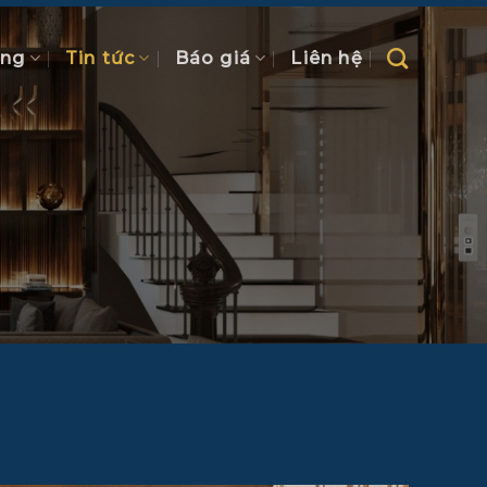
ồng
Tin tức
Báo giá
Liên hệ