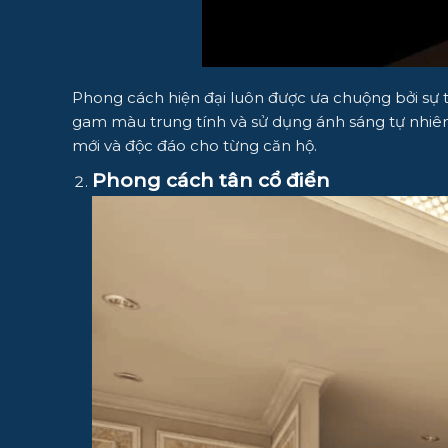
Phong cách hiện đại luôn được ưa chuộng bởi sự tối
gam màu trung tính và sử dụng ánh sáng tự nhiên
mới và độc đáo cho từng căn hộ.
Phong cách tân cổ điển