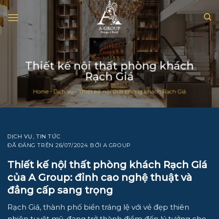
Chuyển
đến
nội
dung
Thiết kế nội thất phòng khách
Rạch Giá
Home
-
Dịch vụ
-
Thiết kế nội thất phòng khách Rạch Giá
DỊCH VỤ
,
TIN TỨC
ĐÃ ĐĂNG TRÊN
26/07/2024
BỞI
A GROUP
Thiết kế nội thất phòng khách Rạch Giá
của
A Group
: đỉnh cao nghệ thuật và
đẳng cấp sang trọng
Rạch Giá, thành phố biển tráng lệ với vẻ đẹp thiên
nhiên tuyệt mỹ, đang trở thành điểm đến lý tưởng cho