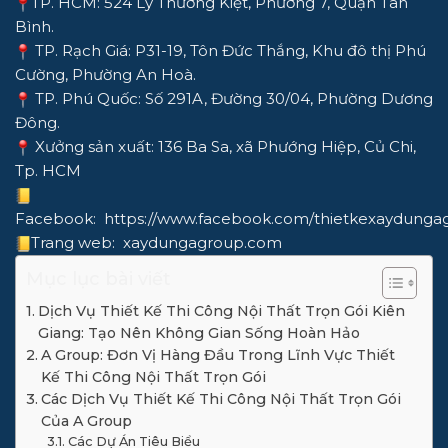
TP. HCM: 524 Lý Thường Kiệt, Phường 7, Quận Tân
Bình.
TP. Rạch Giá: P31-19, Tôn Đức Thắng, Khu đô thị Phú
Cường, Phường An Hoà.
TP. Phú Quốc: Số 291A, Đường 30/04, Phường Dương
Đông.
Xưởng sản xuất: 136 Ba Sa, xã Phướng Hiệp, Củ Chi,
Tp. HCM
Facebook:
https://www.facebook.com/thietkexaydunga
Trang web:
xaydungagroup.com
Mục lục bài viết
Dịch Vụ Thiết Kế Thi Công Nội Thất Trọn Gói Kiên
Giang: Tạo Nên Không Gian Sống Hoàn Hảo
A Group: Đơn Vị Hàng Đầu Trong Lĩnh Vực Thiết
Kế Thi Công Nội Thất Trọn Gói
Các Dịch Vụ Thiết Kế Thi Công Nội Thất Trọn Gói
Của A Group
Các Dự Án Tiêu Biểu