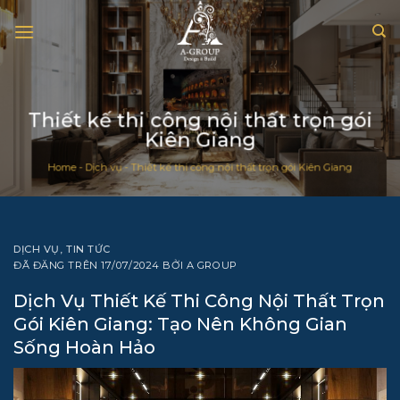
Chuyển
đến
nội
dung
Thiết kế thi công nội thất trọn gói
Kiên Giang
Home
-
Dịch vụ
-
Thiết kế thi công nội thất trọn gói Kiên Giang
DỊCH VỤ
,
TIN TỨC
ĐÃ ĐĂNG TRÊN
17/07/2024
BỞI
A GROUP
Dịch Vụ Thiết Kế Thi Công Nội Thất Trọn
Gói Kiên Giang: Tạo Nên Không Gian
Sống Hoàn Hảo