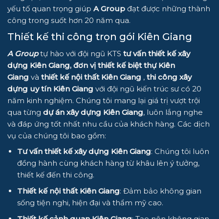
yếu tố quan trọng giúp
A Group
đạt được những thành
công trong suốt hơn 20 năm qua.
Thiết kế thi công trọn gói Kiên Giang
A Group
tự hào với đội ngũ KTS
tư vấn thiết kế xây
dựng Kiên Giang,
đơn vị thiết kế biệt thự Kiên
Giang
và
thiết kế nội thất Kiên Giang
,
thi công xây
dựng uy tín Kiên
Giang
với đội ngũ kiến trúc sư có 20
năm kinh nghiệm. Chúng tôi mang lại giá trị vượt trội
qua từng
dự án xây dựng Kiên Giang
, luôn lắng nghe
và đáp ứng tốt nhất nhu cầu của khách hàng. Các dịch
vụ của chúng tôi bao gồm:
Tư vấn thiết kế xây dựng Kiên Giang
: Chúng tôi luôn
đồng hành cùng khách hàng từ khâu lên ý tưởng,
thiết kế đến thi công.
Thiết kế nội thất Kiên Giang
: Đảm bảo không gian
sống tiện nghi, hiện đại và thẩm mỹ cao.
Thiết kế cảnh quan Kiên Giang
: Tạo nên không gian