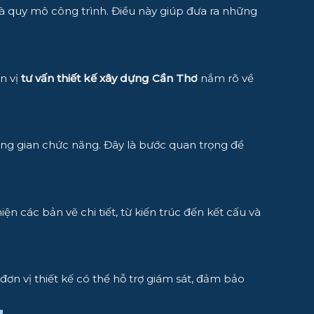
và quy mô công trình. Điều này giúp đưa ra những
ơn vị
tư vấn thiết kế xây dựng Cần Thơ
nắm rõ về
hông gian chức năng. Đây là bước quan trọng để
ện các bản vẽ chi tiết, từ kiến trúc đến kết cấu và
đơn vị thiết kế có thể hỗ trợ giám sát, đảm bảo