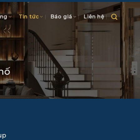
ồng
Tin tức
Báo giá
Liên hệ
phố
up