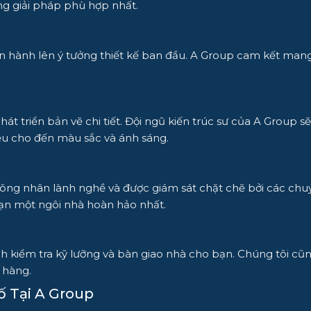
g giải pháp phù hợp nhất.
iến hành lên ý tưởng thiết kế ban đầu. A Group cam kết ma
.
phát triển bản vẽ chi tiết. Đội ngũ kiến trúc sư của A Grou
liệu cho đến màu sắc và ánh sáng.
ũ công nhân lành nghề và được giám sát chặt chẽ bởi các c
bạn một ngôi nhà hoàn hảo nhất.
nh kiểm tra kỹ lưỡng và bàn giao nhà cho bạn. Chúng tôi cũ
 hàng.
ố Tại A Group