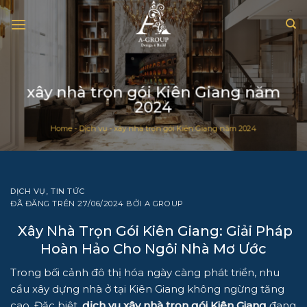
Chuyển
đến
nội
dung
xây nhà trọn gói Kiên Giang năm
2024
Home
-
Dịch vụ
-
xây nhà trọn gói Kiên Giang năm 2024
DỊCH VỤ
,
TIN TỨC
ĐÃ ĐĂNG TRÊN
27/06/2024
BỞI
A GROUP
Xây Nhà Trọn Gói Kiên Giang: Giải Pháp
Hoàn Hảo Cho Ngôi Nhà Mơ Ước
Trong bối cảnh đô thị hóa ngày càng phát triển, nhu
cầu xây dựng nhà ở tại Kiên Giang không ngừng tăng
cao. Đặc biệt,
dịch vụ xây nhà trọn gói Kiên Giang
đang