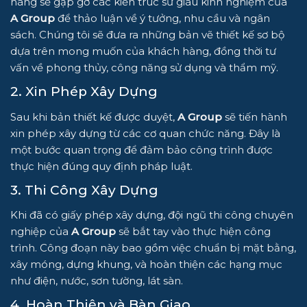
hàng sẽ gặp gỡ các kiến trúc sư giàu kinh nghiệm của
A Group
để thảo luận về ý tưởng, nhu cầu và ngân
sách. Chúng tôi sẽ đưa ra những bản vẽ thiết kế sơ bộ
dựa trên mong muốn của khách hàng, đồng thời tư
vấn về phong thủy, công năng sử dụng và thẩm mỹ.
2. Xin Phép Xây Dựng
Sau khi bản thiết kế được duyệt,
A Group
sẽ tiến hành
xin phép xây dựng từ các cơ quan chức năng. Đây là
một bước quan trọng để đảm bảo công trình được
thực hiện đúng quy định pháp luật.
3. Thi Công Xây Dựng
Khi đã có giấy phép xây dựng, đội ngũ thi công chuyên
nghiệp của
A Group
sẽ bắt tay vào thực hiện công
trình. Công đoạn này bao gồm việc chuẩn bị mặt bằng,
xây móng, dựng khung, và hoàn thiện các hạng mục
như điện, nước, sơn tường, lát sàn.
4. Hoàn Thiện và Bàn Giao