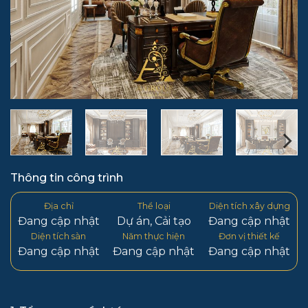
Thông tin công trình
Địa chỉ
Thể loại
Diện tích xây dựng
Đang cập nhật
Dự án
,
Cải tạo
Đang cập nhật
Diện tích sàn
Năm thực hiện
Đơn vị thiết kế
Đang cập nhật
Đang cập nhật
Đang cập nhật