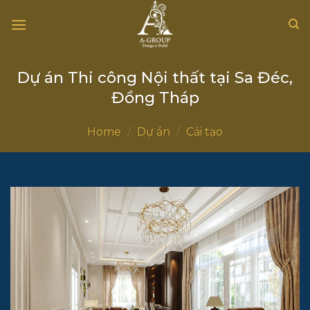
Chuyển
đến
nội
dung
Dự án Thi công Nội thất tại Sa Đéc,
Đồng Tháp
Home
/
Dự án
/
Cải tạo