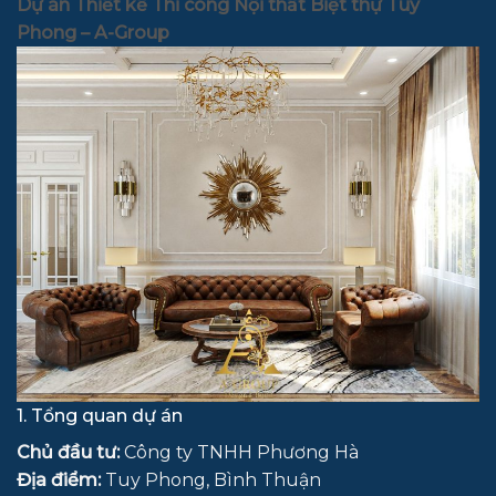
Dự án Thiết kế Thi công Nội thất Biệt thự Tuy
Phong – A-Group
1. Tổng quan dự án
Chủ đầu tư:
Công ty TNHH Phương Hà
Địa điểm:
Tuy Phong, Bình Thuận