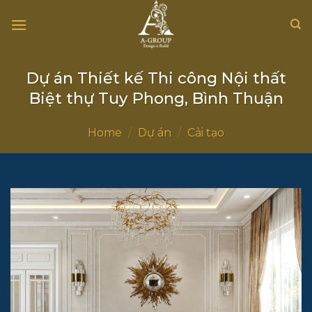
Chuyển
đến
nội
dung
Dự án Thiết kế Thi công Nội thất
Biệt thự Tuy Phong, Bình Thuận
Home
/
Dự án
/
Cải tạo