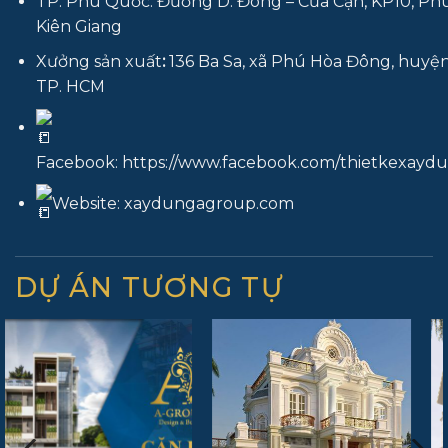
TP. Phú Quốc: Đường D. Đông – Cửa Cạn, KP10, Ph
Kiên Giang
Xưởng sản xuất
:
136 Ba Sa, xã Phú Hòa Đông, huyện
TP. HCM
Facebook:
https://www.facebook.com/thietkexay
Website:
xaydungagroup.com
DỰ ÁN TƯƠNG TỰ