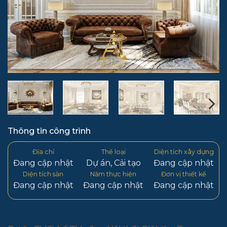
Thông tin công trình
Địa chỉ
Thể loại
Diện tích xây dựng
Đang cập nhật
Dự án
,
Cải tạo
Đang cập nhật
Diện tích sàn
Năm thực hiện
Đơn vị thiết kế
Đang cập nhật
Đang cập nhật
Đang cập nhật