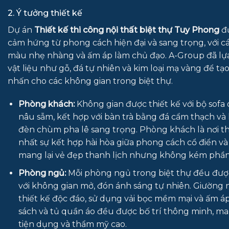
2. Ý tưởng thiết kế
Dự án
Thiết kế thi công nội thất biệt thự Tuy Phong
đư
cảm hứng từ phong cách hiện đại và sang trọng, với 
màu nhẹ nhàng và ấm áp làm chủ đạo. A-Group đã lự
vật liệu như gỗ, đá tự nhiên và kim loại mạ vàng để tạ
nhấn cho các không gian trong biệt thự.
Phòng khách:
Không gian được thiết kế với bộ sofa
nâu sẫm, kết hợp với bàn trà bằng đá cẩm thạch và
đèn chùm pha lê sang trọng. Phòng khách là nơi th
nhất sự kết hợp hài hòa giữa phong cách cổ điển và 
mang lại vẻ đẹp thanh lịch nhưng không kém phầ
Phòng ngủ:
Mỗi phòng ngủ trong biệt thự đều được
với không gian mở, đón ánh sáng tự nhiên. Giường 
thiết kế độc đáo, sử dụng vải bọc mềm mại và ấm áp
sách và tủ quần áo đều được bố trí thông minh, man
tiện dụng và thẩm mỹ cao.