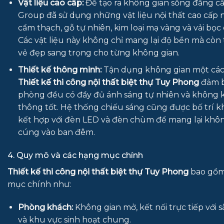
Vật liệu cao cấp:
Để tạo ra không gian sống đẳng cấ
Group đã sử dụng những vật liệu nội thất cao cấp 
cẩm thạch, gỗ tự nhiên, kim loại mạ vàng và vải bọc 
Các vật liệu này không chỉ mang lại độ bền mà còn
vẻ đẹp sang trọng cho từng không gian.
Thiết kế thông minh:
Tận dụng không gian một cách
Thiết kế thi công nội thất biệt thự Tuy Phong
đảm b
phòng đều có đầy đủ ánh sáng tự nhiên và không k
thông tốt. Hệ thống chiếu sáng cũng được bố trí k
kết hợp với đèn LED và đèn chùm để mang lại khô
cúng vào ban đêm.
4. Quy mô và các hạng mục chính
Thiết kế thi công nội thất biệt thự Tuy Phong
bao gồm
mục chính như:
Phòng khách:
Không gian mở, kết nối trực tiếp với 
và khu vực sinh hoạt chung.